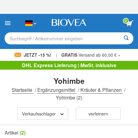
Bitte
beachten
Sie:
Diese
0
Website
enthält
ein
Suchbegriff / Artikelnummer eingeben
Barrierefreiheitssystem.
|
JETZT -15 %!
GRATIS
Versand ab 60,00 € »
DHL Express Lieferung | MwSt. inklusive
Yohimbe
Startseite
/
Ergänzungsmittel
/
Kräuter & Pflanzen
/
Yohimbe
(2)
Verkaufsschlager
verfeinern
Artikel
(2)