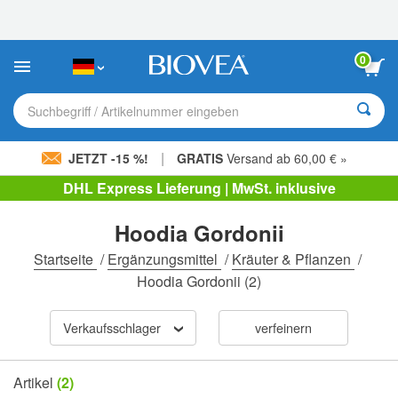
Bitte
beachten
Sie:
Diese
0
Website
enthält
ein
Suchbegriff / Artikelnummer eingeben
Barrierefreiheitssystem.
|
JETZT -15 %!
GRATIS
Versand ab 60,00 € »
DHL Express Lieferung | MwSt. inklusive
Hoodia Gordonii
Startseite
/
Ergänzungsmittel
/
Kräuter & Pflanzen
/
Hoodia Gordonii
(2)
Verkaufsschlager
verfeinern
Artikel
(2)