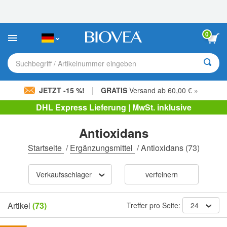
Bitte
beachten
Sie:
Diese
0
Website
enthält
ein
Suchbegriff / Artikelnummer eingeben
Barrierefreiheitssystem.
|
JETZT -15 %!
GRATIS
Versand ab 60,00 € »
DHL Express Lieferung | MwSt. inklusive
Antioxidans
Startseite
/
Ergänzungsmittel
/
Antioxidans
(73)
Verkaufsschlager
verfeinern
Artikel
(73)
Treffer pro Seite:
24