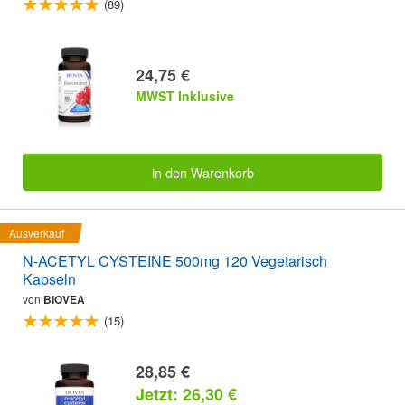
(89)
24,75 €
MWST Inklusive
in den Warenkorb
Ausverkauf
N-ACETYL CYSTEINE 500mg 120 Vegetarisch
Kapseln
von
BIOVEA
(15)
28,85 €
Jetzt: 26,30 €