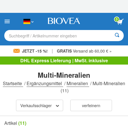
Bitte
beachten
Sie:
Diese
0
Website
enthält
ein
Suchbegriff / Artikelnummer eingeben
Barrierefreiheitssystem.
|
JETZT -15 %!
GRATIS
Versand ab 60,00 € »
DHL Express Lieferung | MwSt. inklusive
Multi-Mineralien
Startseite
/
Ergänzungsmittel
/
Mineralien
/
Multi-Mineralien
(11)
Verkaufsschlager
verfeinern
Artikel
(11)