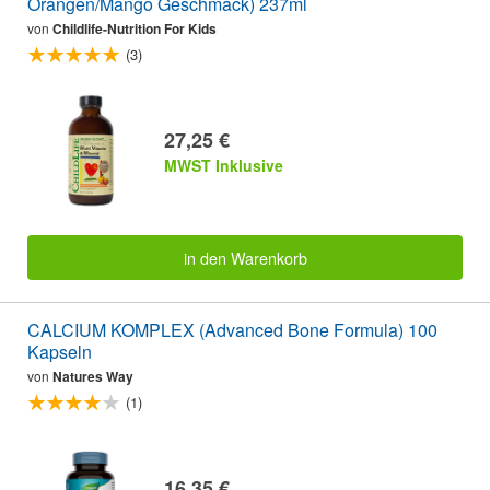
Orangen/Mango Geschmack) 237ml
von
Childlife-Nutrition For Kids
(3)
27,25 €
MWST Inklusive
in den Warenkorb
CALCIUM KOMPLEX (Advanced Bone Formula) 100
Kapseln
von
Natures Way
(1)
16,35 €