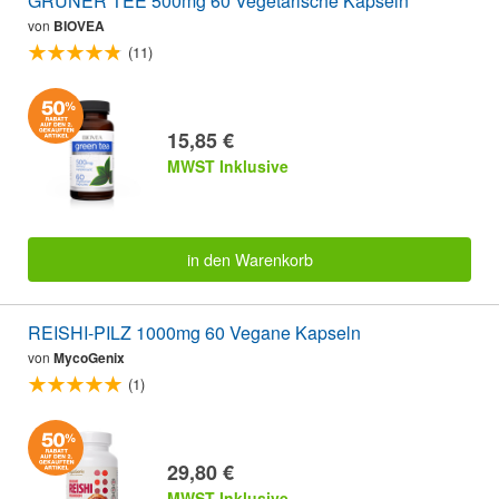
GRÜNER TEE 500mg 60 Vegetarische Kapseln
von
BIOVEA
(11)
15,85 €
MWST Inklusive
in den Warenkorb
REISHI-PILZ 1000mg 60 Vegane Kapseln
von
MycoGenix
(1)
29,80 €
MWST Inklusive