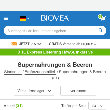
Bitte
beachten
Sie:
Diese
0
Website
enthält
ein
Suchbegriff / Artikelnummer eingeben
Barrierefreiheitssystem.
|
JETZT -15 %!
GRATIS
Versand ab 60,00 € »
DHL Express Lieferung | MwSt. inklusive
Supernahrungen & Beeren
Startseite
/
Ergänzungsmittel
/
Supernahrungen & Beeren
(31)
Verkaufsschlager
verfeinern
Artikel
(31)
Treffer pro Seite:
24