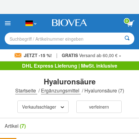
Bitte
beachten
Sie:
Diese
0
Website
enthält
ein
Suchbegriff / Artikelnummer eingeben
Barrierefreiheitssystem.
|
JETZT -15 %!
GRATIS
Versand ab 60,00 € »
DHL Express Lieferung | MwSt. inklusive
Hyaluronsäure
Startseite
/
Ergänzungsmittel
/
Hyaluronsäure
(7)
Verkaufsschlager
verfeinern
Artikel
(7)