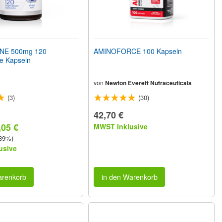
INE 500mg 120
AMINOFORCE 100 Kapseln
e Kapseln
von
Newton Everett Nutraceuticals
(3)
(30)
42,70 €
,05 €
MWST Inklusive
 39%)
usive
arenkorb
in den Warenkorb