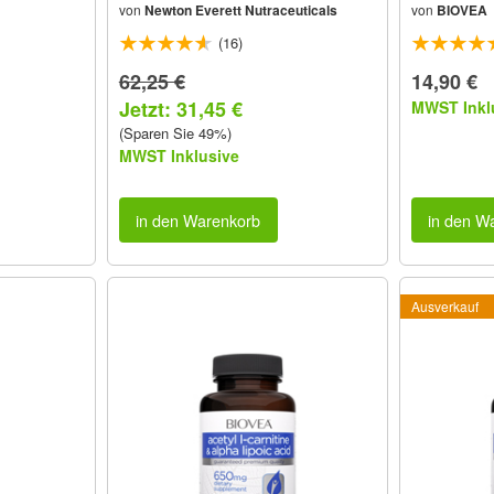
von
Newton Everett Nutraceuticals
von
BIOVEA
(16)
62,25 €
14,90 €
Jetzt: 31,45 €
MWST Inkl
(Sparen Sie 49%)
MWST Inklusive
in den Warenkorb
in den W
Ausverkauf