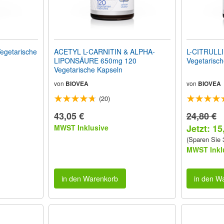
egetarische
ACETYL L-CARNITIN & ALPHA-
L-CITRULL
LIPONSÄURE 650mg 120
Vegetarisch
Vegetarische Kapseln
von
BIOVEA
von
BIOVEA
(20)
43,05 €
24,80 €
Jetzt: 15
MWST Inklusive
(Sparen Sie
MWST Inkl
in den Warenkorb
in den W