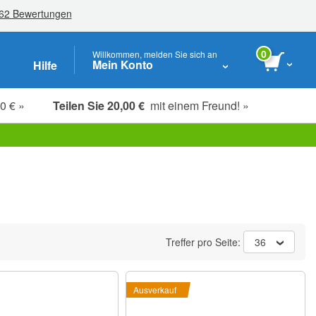
0
Willkommen, melden Sie sich an
Mein Konto
Hilfe
0 € »
Teilen Sie 20,00 €
mit einem Freund! »
Studenten-, Senioren- & Key-Worker
Treffer pro Seite:
36
Ausverkauf