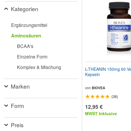
Website
Kategorien
an
Sehbehinderte
anzupassen,
die
Ergänzungsmittel
einen
Bildschirmleser
Aminosäuren
verwenden;
Drücken
BCAA's
Sie
Strg-
Einzelne Form
F10,
um
Komplex & Mischung
L-THEANIN 150mg 60 Ve
ein
Kapseln
Eingabehilfemenü
zu
Marken
öffnen.
von
BIOVEA
(38)
Form
12,95 €
MWST Inklusive
Preis