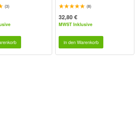
(3)
(8)
32,80 €
usive
MWST Inklusive
arenkorb
in den Warenkorb