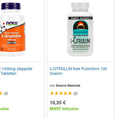
 1000mg (doppelte
L-CITRULLIN freie Pulverform 100
 Tabletten
Gramm
von
Source Naturals
(2)
(2)
10,35 €
usive
MWST Inklusive