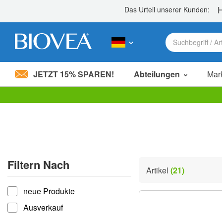
JETZT 15% SPAREN!
Abteilungen
Mar
Bitte
beachten
Sie:
Diese
Website
enthält
ein
Filtern Nach
Barrierefreiheitssystem.
Artikel
(21)
Drücken
filtern nach
Sie
neue Produkte
Strg-
F11,
Ausverkauf
um
die