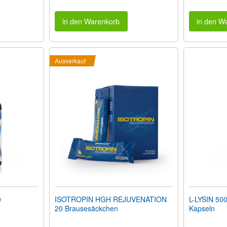
in den Warenkorb
in den W
Ausverkauf
0
ISOTROPIN HGH REJUVENATION
L-LYSIN 50
20 Brausesäckchen
Kapseln