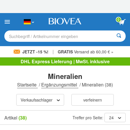
Bitte
beachten
Sie:
Diese
0
Website
enthält
ein
Suchbegriff / Artikelnummer eingeben
Barrierefreiheitssystem.
|
JETZT -15 %!
GRATIS
Versand ab 60,00 € »
DHL Express Lieferung | MwSt. inklusive
Mineralien
Startseite
/
Ergänzungsmittel
/
Mineralien
(38)
Verkaufsschlager
verfeinern
Artikel
(38)
Treffer pro Seite:
24