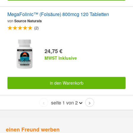
MegaFolinic™ (Folsäure) 800mcg 120 Tabletten
von
Source Naturals
(2)
24,75 €
MWST Inklusive
in den Warenkorb
seite 1 von 2
<
>
einen Freund werben