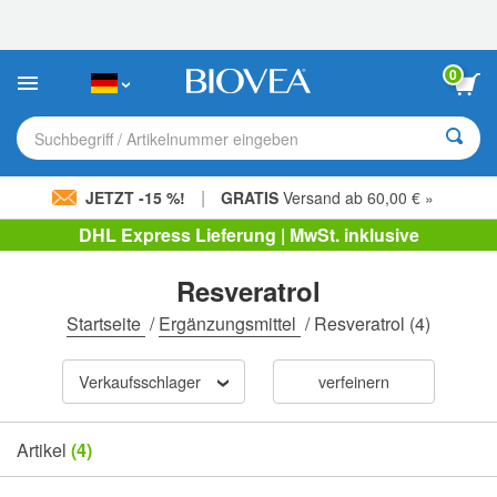
Bitte
beachten
Sie:
Diese
0
Website
enthält
ein
Suchbegriff / Artikelnummer eingeben
Barrierefreiheitssystem.
|
JETZT -15 %!
GRATIS
Versand ab 60,00 € »
DHL Express Lieferung | MwSt. inklusive
Resveratrol
Startseite
/
Ergänzungsmittel
/
Resveratrol
(4)
Verkaufsschlager
verfeinern
Artikel
(4)