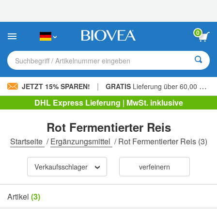
Bitte
beachten
Sie:
Diese
0
Website
enthält
ein
Suchbegriff / Artikelnummer eingeben
Barrierefreiheitssystem.
|
JETZT 15% SPAREN!
GRATIS
Lieferung über 60,00 € »
DHL Express Lieferung | MwSt. inklusive
Rot Fermentierter Reis
Startseite
/
Ergänzungsmittel
/
Rot Fermentierter Reis
(3)
Verkaufsschlager
verfeinern
Artikel
(3)