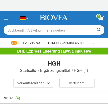
Bitte
beachten
Sie:
Diese
0
Website
enthält
ein
Suchbegriff / Artikelnummer eingeben
Barrierefreiheitssystem.
|
JETZT -15 %!
GRATIS
Versand ab 60,00 € »
DHL Express Lieferung | MwSt. inklusive
HGH
Startseite
/
Ergänzungsmittel
/
HGH
(4)
Verkaufsschlager
verfeinern
Artikel
(4)