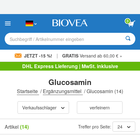
Bitte
beachten
Sie:
Diese
0
Website
enthält
ein
Suchbegriff / Artikelnummer eingeben
Barrierefreiheitssystem.
|
JETZT -15 %!
GRATIS
Versand ab 60,00 € »
DHL Express Lieferung | MwSt. inklusive
Glucosamin
Startseite
/
Ergänzungsmittel
/
Glucosamin
(14)
Verkaufsschlager
verfeinern
Artikel
(14)
Treffer pro Seite:
24