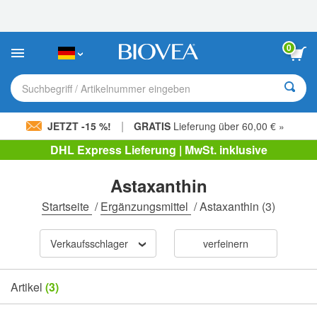
Bitte
beachten
Sie:
Diese
0
Website
enthält
ein
Suchbegriff / Artikelnummer eingeben
Barrierefreiheitssystem.
|
JETZT -15 %!
GRATIS
Lieferung über 60,00 € »
DHL Express Lieferung | MwSt. inklusive
Astaxanthin
Startseite
/
Ergänzungsmittel
/
Astaxanthin
(3)
Verkaufsschlager
verfeinern
Artikel
(3)