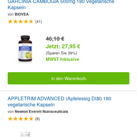
GARCINIA CAMBOGIA 500mg 180 Vegetarische
Kapseln
von
BIOVEA
(41)
46,10 €
Jetzt: 27,95 €
(Sparen Sie 39%)
MWST Inklusive
in den Warenkorb
APPLETRIM ADVANCED (Apfelessig Diät) 180
vegetarische Kapseln
von
Newton Everett Nutraceuticals
(8)