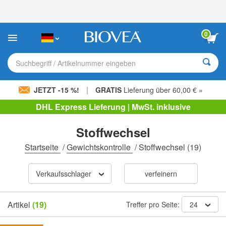
Bitte
beachten
Sie:
Diese
0
Website
enthält
ein
Suchbegriff / Artikelnummer eingeben
Barrierefreiheitssystem.
|
JETZT -15 %!
GRATIS
Lieferung über 60,00 € »
DHL Express Lieferung | MwSt. inklusive
Stoffwechsel
Startseite
/
Gewichtskontrolle
/
Stoffwechsel
(19)
Verkaufsschlager
verfeinern
Artikel
(19)
Treffer pro Seite:
24