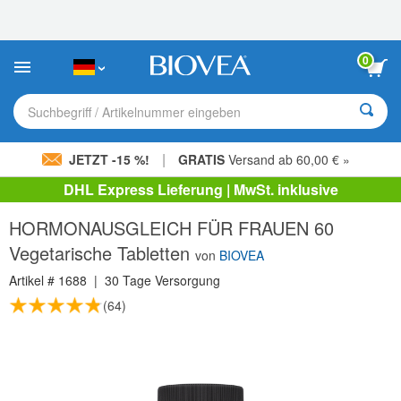
Bitte
beachten
Sie:
Diese
0
Website
enthält
ein
Suchbegriff / Artikelnummer eingeben
Barrierefreiheitssystem.
|
JETZT -15 %!
GRATIS
Versand ab 60,00 € »
DHL Express Lieferung | MwSt. inklusive
HORMONAUSGLEICH FÜR FRAUEN 60
Vegetarische Tabletten
von
BIOVEA
Artikel #
1688
|
30 Tage Versorgung
(64)