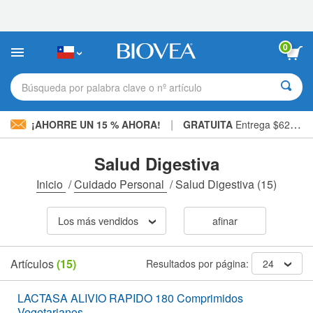
Nota:
este
sitio
web
0
incluye
un
sistema
Búsqueda por palabra clave o nº artículo
de
accesibilidad.
|
¡AHORRE UN 15 % AHORA!
GRATUITA
Entrega $62.900 »
Salud Digestiva
Inicio
/
Cuidado Personal
/
Salud Digestiva
(15)
Los más vendidos
afinar
Artículos
(15)
Resultados por página:
24
LACTASA ALIVIO RAPIDO 180 Comprimidos
Vegetarianos