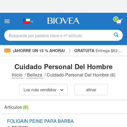
Nota:
este
sitio
web
0
incluye
un
sistema
Búsqueda por palabra clave o nº artículo
de
accesibilidad.
|
¡AHORRE UN 15 % AHORA!
GRATUITA
Entrega $62.700 »
Cuidado Personal Del Hombre
Inicio
/
Belleza
/
Cuidado Personal Del Hombre
(6)
Los más vendidos
afinar
Artículos
(6)
FOLIGAIN PEINE PARA BARBA