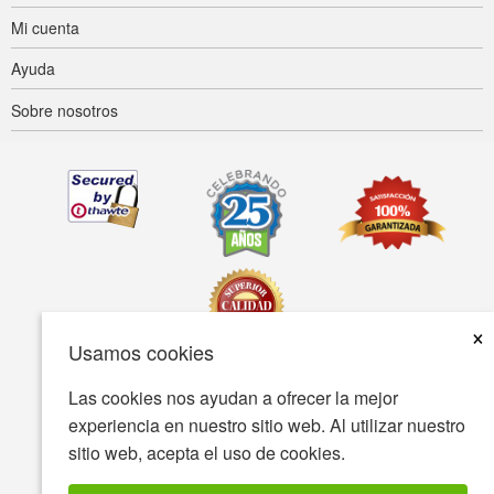
Mi cuenta
Ayuda
Sobre nosotros
×
Usamos cookies
Las cookies nos ayudan a ofrecer la mejor
Accesibilidad
Condiciones de uso
Política de privacidad
experiencia en nuestro sitio web. Al utilizar nuestro
Política de seguridad
sitio web, acepta el uso de cookies.
© Copyright 2001-2026 BIOVEA Todos los derechos reservados