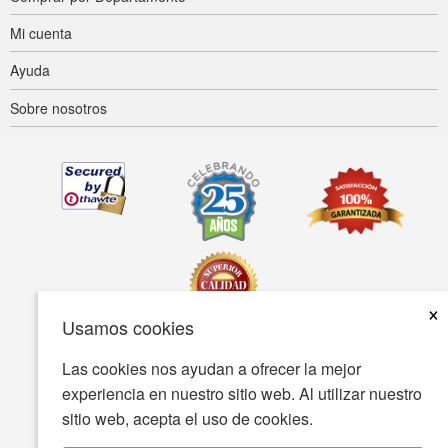
Mi cuenta
Ayuda
Sobre nosotros
×
Usamos cookies
Las cookies nos ayudan a ofrecer la mejor
Accesibilidad
Condiciones de uso
Política de privacidad
experiencia en nuestro sitio web. Al utilizar nuestro
Política de seguridad
sitio web, acepta el uso de cookies.