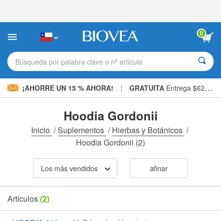
Nota:
este
sitio
web
0
incluye
un
sistema
Búsqueda por palabra clave o nº artículo
de
accesibilidad.
|
¡AHORRE UN 15 % AHORA!
GRATUITA
Entrega $62.900 »
Hoodia Gordonii
Inicio
/
Suplementos
/
Hierbas y Botánicos
/
Hoodia Gordonii
(2)
Los más vendidos
afinar
Artículos
(2)