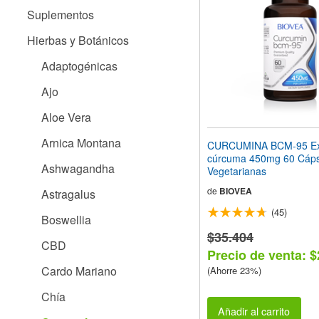
web
Suplementos
a
las
Hierbas y Botánicos
personas
con
Adaptogénicas
discapacidad
visual
Ajo
que
están
Aloe Vera
usando
un
Arnica Montana
CURCUMINA BCM-95 Ext
lector
cúrcuma 450mg 60 Cáps
de
Ashwagandha
Vegetarianas
pantalla;
Presione
de
BIOVEA
Astragalus
Control-
(45)
F10
Boswellia
para
$35.404
abrir
CBD
Precio de venta: $
un
menú
Cardo Mariano
(Ahorre 23%)
de
accesibilidad.
Chía
Añadir al carrito