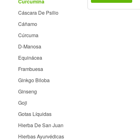
Curcumina
Cáscara De Psilio
Cáñamo
Cúrcuma
D-Manosa
Equinácea
Frambuesa
Ginkgo Biloba
Ginseng
Goji
Gotas Líquidas
Hierba De San Juan
Hierbas Ayurvédicas