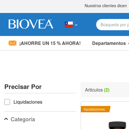
¡AHORRE UN 15 % AHORA!
Departamentos
Nota:
este
sitio
web
incluye
un
sistema
Precisar Por
de
Artículos
(2)
accesibilidad.
Precisar por
Presione
Liquidaciones
Control-
F11
liquidaciones
para
ajustar
Categoría
el
sitio