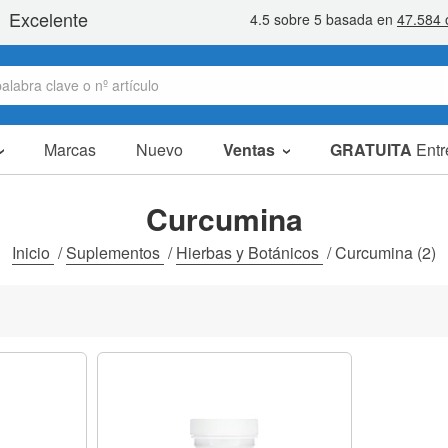
Marcas
Nuevo
Ventas
GRATUITA
Entr
Artículos en oferta
Packs Ahorro
Curcumina
Liquidaciones
Inicio
/
Suplementos
/
Hierbas y Botánicos
/
Curcumina
(2)