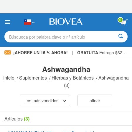
Nota:
este
sitio
web
0
incluye
un
sistema
Búsqueda por palabra clave o nº artículo
de
accesibilidad.
|
¡AHORRE UN 15 % AHORA!
GRATUITA
Entrega $62.700 »
Ashwagandha
Inicio
/
Suplementos
/
Hierbas y Botánicos
/
Ashwagandha
(3)
Los más vendidos
afinar
Artículos
(3)