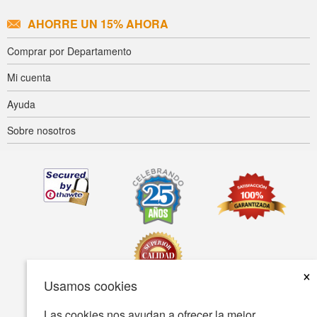
AHORRE UN 15% AHORA
Comprar por Departamento
Mi cuenta
Ayuda
Sobre nosotros
×
Usamos cookies
Las cookies nos ayudan a ofrecer la mejor