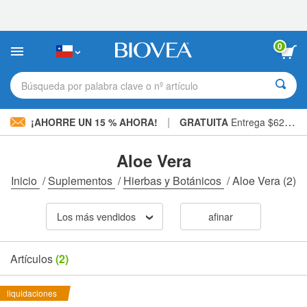
Nota:
este
sitio
web
0
incluye
un
sistema
Búsqueda por palabra clave o nº artículo
de
accesibilidad.
|
¡AHORRE UN 15 % AHORA!
GRATUITA
Entrega $62.700 »
Aloe Vera
Inicio
/
Suplementos
/
Hierbas y Botánicos
/
Aloe Vera
(2)
Los más vendidos
afinar
Artículos
(2)
liquidaciones