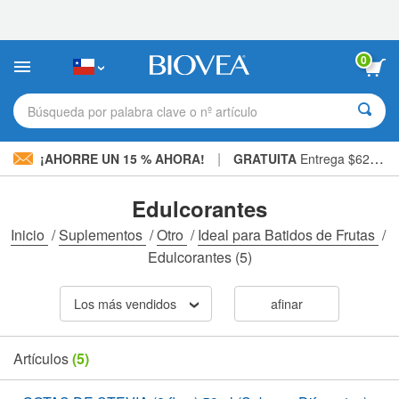
Nota:
este
sitio
web
0
incluye
un
sistema
Búsqueda por palabra clave o nº artículo
de
accesibilidad.
|
¡AHORRE UN 15 % AHORA!
GRATUITA
Entrega $62.700 »
Edulcorantes
Inicio
/
Suplementos
/
Otro
/
Ideal para Batidos de Frutas
/
Edulcorantes
(5)
Los más vendidos
afinar
Artículos
(5)