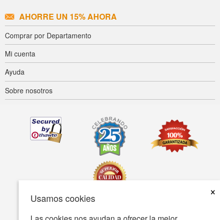
AHORRE UN 15% AHORA
Comprar por Departamento
Mi cuenta
Ayuda
Sobre nosotros
×
Usamos cookies
Las cookies nos ayudan a ofrecer la mejor
Accesibilidad
Condiciones de uso
Política de privacidad