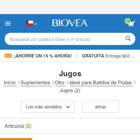
Nota:
este
sitio
web
0
incluye
un
sistema
Búsqueda por palabra clave o nº artículo
de
accesibilidad.
|
¡AHORRE UN 15 % AHORA!
GRATUITA
Entrega $62.900 »
Jugos
Inicio
/
Suplementos
/
Otro
/
Ideal para Batidos de Frutas
/
Jugos
(2)
Los más vendidos
afinar
Artículos
(2)