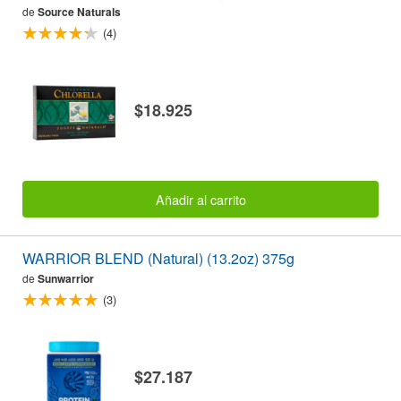
de
Source Naturals
(4)
$18.925
Añadir al carrito
WARRIOR BLEND (Natural) (13.2oz) 375g
de
Sunwarrior
(3)
$27.187