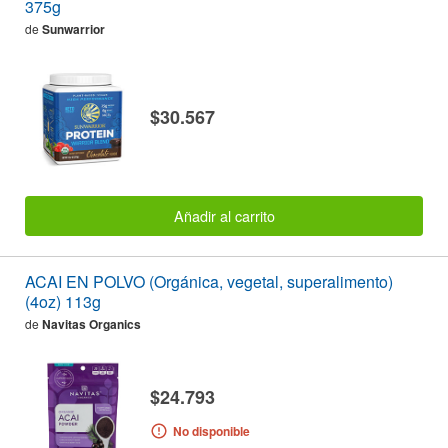
375g
de
Sunwarrior
$30.567
Añadir al carrito
ACAI EN POLVO (Orgánica, vegetal, superalimento)
(4oz) 113g
de
Navitas Organics
$24.793
No disponible