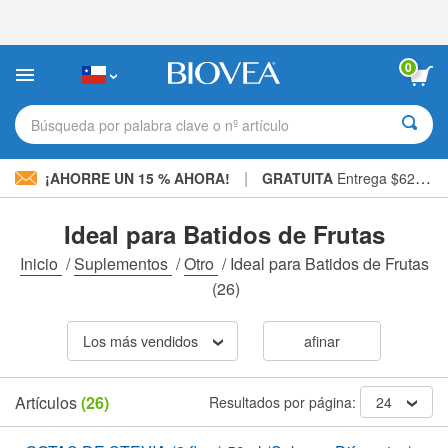
Nota:
este
sitio
web
0
incluye
un
sistema
Búsqueda por palabra clave o nº artículo
de
accesibilidad.
|
¡AHORRE UN 15 % AHORA!
GRATUITA
Entrega $62.700 »
Ideal para Batidos de Frutas
Inicio
/
Suplementos
/
Otro
/
Ideal para Batidos de Frutas
(26)
Los más vendidos
afinar
Artículos
(26)
Resultados por página:
24