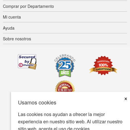
Comprar por Departamento
Mi cuenta
Ayuda
Sobre nosotros
×
Usamos cookies
Las cookies nos ayudan a ofrecer la mejor
Accesibilidad
Condiciones de uso
Política de privacidad
experiencia en nuestro sitio web. Al utilizar nuestro
Política de seguridad
sitio web, acepta el uso de cookies.