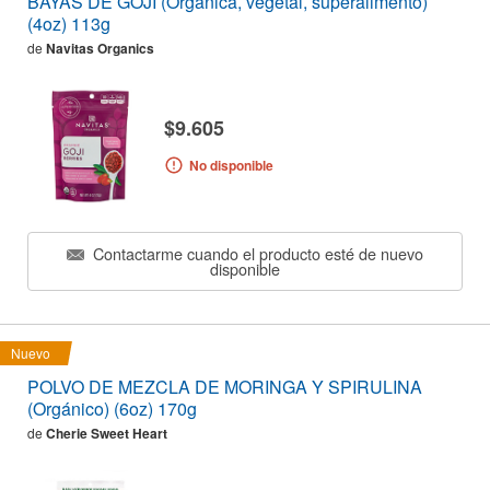
BAYAS DE GOJI (Orgánica, vegetal, superalimento)
(4oz) 113g
de
Navitas Organics
$9.605
No disponible
Contactarme cuando el producto esté de nuevo
disponible
Nuevo
POLVO DE MEZCLA DE MORINGA Y SPIRULINA
(Orgánico) (6oz) 170g
de
Cherie Sweet Heart