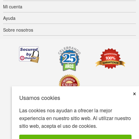
Mi cuenta
Ayuda
Sobre nosotros
×
Usamos cookies
Las cookies nos ayudan a ofrecer la mejor
Accesibilidad
Condiciones de uso
Política de privacidad
experiencia en nuestro sitio web. Al utilizar nuestro
Política de seguridad
sitio web, acepta el uso de cookies.
© Copyright 2001-2026 BIOVEA Todos los derechos reservados