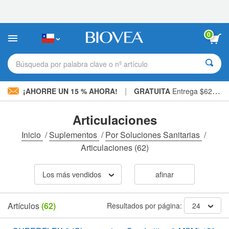
Nota:
este
sitio
web
0
incluye
un
sistema
Búsqueda por palabra clave o nº artículo
de
accesibilidad.
|
¡AHORRE UN 15 % AHORA!
GRATUITA
Entrega $62.700 »
Articulaciones
Inicio
/
Suplementos
/
Por Soluciones Sanitarias
/
Articulaciones
(62)
Los más vendidos
afinar
Artículos
(62)
Resultados por página:
24