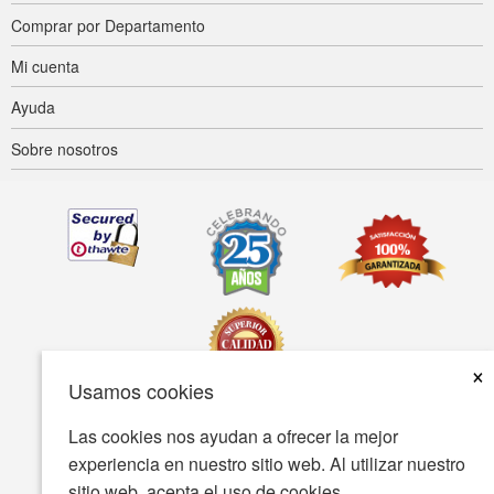
Comprar por Departamento
Mi cuenta
Ayuda
Sobre nosotros
×
Usamos cookies
Las cookies nos ayudan a ofrecer la mejor
Accesibilidad
Condiciones de uso
Política de privacidad
experiencia en nuestro sitio web. Al utilizar nuestro
Política de seguridad
sitio web, acepta el uso de cookies.