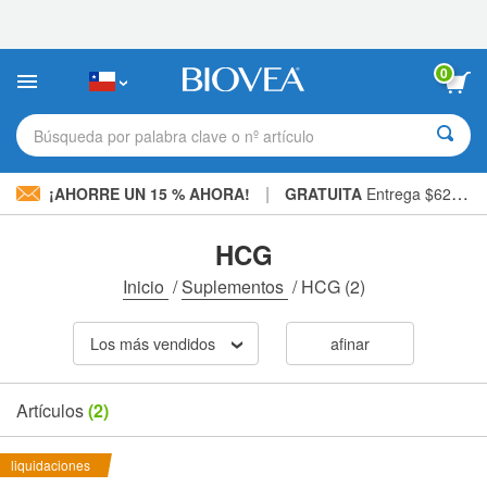
Nota:
este
sitio
web
0
incluye
un
sistema
Búsqueda por palabra clave o nº artículo
de
accesibilidad.
|
¡AHORRE UN 15 % AHORA!
GRATUITA
Entrega $62.900 »
HCG
Inicio
/
Suplementos
/
HCG
(2)
Los más vendidos
afinar
Artículos
(2)
liquidaciones