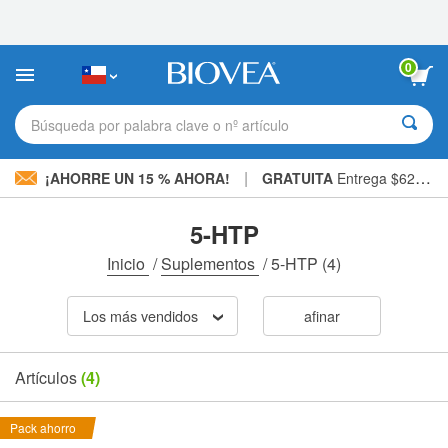
Nota:
este
sitio
web
0
incluye
un
sistema
Búsqueda por palabra clave o nº artículo
de
accesibilidad.
|
¡AHORRE UN 15 % AHORA!
GRATUITA
Entrega $62.700 »
5-HTP
Inicio
/
Suplementos
/
5-HTP
(4)
Los más vendidos
afinar
Artículos
(4)
Pack ahorro