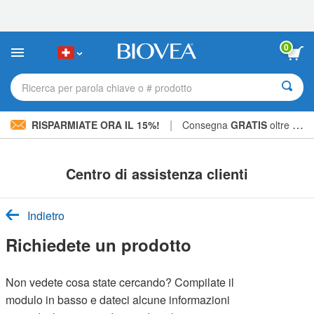
Nota:
questo
sito
Web
0
include
un
sistema
Ricerca per parola chiave o # prodotto
di
accessibilità.
|
RISPARMIATE ORA IL 15%!
Consegna
GRATIS
oltre CHF 56.00 »
Centro di assistenza clienti
Indietro
Richiedete un prodotto
Non vedete cosa state cercando? Compilate il
modulo in basso e dateci alcune informazioni