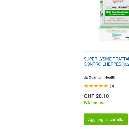
web
ai
non
vedenti
che
utilizzano
uno
screen
reader;
Premi
Control-
SUPER LYSINE TRATT
F10
CONTRO L’HERPES (0.2
per
aprire
un
da
Quantum Health
menu
(9)
di
accessibilità.
CHF 20.10
IVA incluse
Aggiungi al carrello