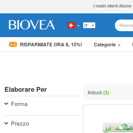
RISPARMIATE ORA IL 15%!
Categorie
Nota:
questo
sito
Web
include
un
sistema
Elaborare Per
di
Articoli
(3)
accessibilità.
Premi
Forma
Control-
F11
per
adattare
Prezzo
il
sito