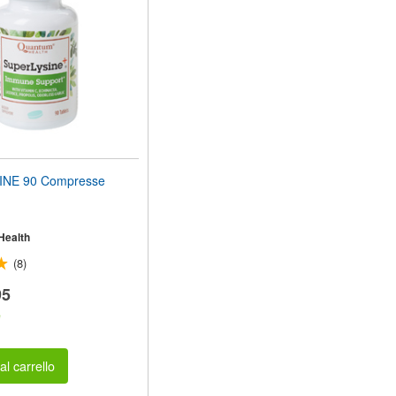
INE 90 Compresse
Health
(8)
95
e
al carrello