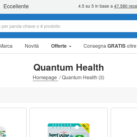
Marca
Novità
Offerte
Consegna
GRATIS
oltr
Articoli in offerta
Pacchetti
Quantum Health
Liquidazione
Homepage
/
Quantum Health
(3)