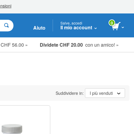
0
Salve, accedi
Il mio account
Aiuto
e CHF 56.00 »
Dividete CHF 20.00
con un amico! »
Suddividere in:
I più venduti