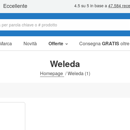
Marca
Novità
Offerte
Consegna
GRATIS
oltr
Articoli in offerta
Pacchetti
Weleda
Liquidazione
Homepage
/
Weleda
(1)