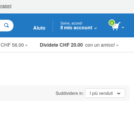
0
Salve, accedi
Il mio account
Aiuto
e CHF 56.00 »
Dividete CHF 20.00
con un amico! »
Suddividere in:
I più venduti