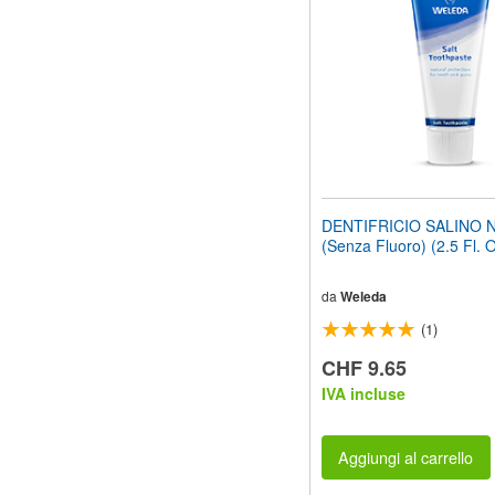
web
ai
non
vedenti
che
utilizzano
uno
screen
reader;
Premi
Control-
DENTIFRICIO SALINO 
F10
(Senza Fluoro) (2.5 Fl. 
per
aprire
un
da
Weleda
menu
(1)
di
accessibilità.
CHF 9.65
IVA incluse
Aggiungi al carrello