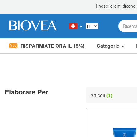
RISPARMIATE ORA IL 15%!
Categorie
Nota:
questo
sito
Web
include
un
sistema
Elaborare Per
di
Articoli
(1)
accessibilità.
Premi
Control-
F11
per
adattare
il
sito