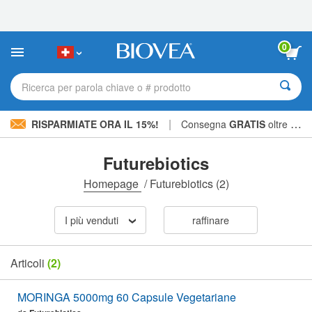
Nota:
questo
sito
Web
0
include
un
sistema
Ricerca per parola chiave o # prodotto
di
accessibilità.
|
RISPARMIATE ORA IL 15%!
Consegna
GRATIS
oltre CHF 56.00 »
Futurebiotics
Homepage
/
Futurebiotics
(2)
I più venduti
raffinare
Articoli
(2)
MORINGA 5000mg 60 Capsule Vegetariane