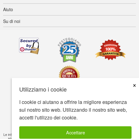
Aiuto
Su di noi
×
Utilizziamo i cookie
I cookie ci aiutano a offrire la migliore esperienza
Accessibilità
Termini d'uso
Tutela della privacy
sul nostro sito web. Utilizzando il nostro sito web,
Tutela della sicurezza
accetti l'utilizzo dei cookie.
© Copyright 2001-2026 BIOVEA. Tutti i diritti riservati
Accettare
Le informazioni fornite su questo sito sono solamente a scopo cognitivo e non sono intese a
sostituire raccomandazioni mediche o trattamenti di cura per certe condizioni di salute.