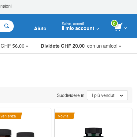
0
Salve, accedi
Il mio account
Aiuto
e CHF 56.00 »
Dividete CHF 20.00
con un amico! »
Suddividere in:
I più venduti
nvenienza
Novità