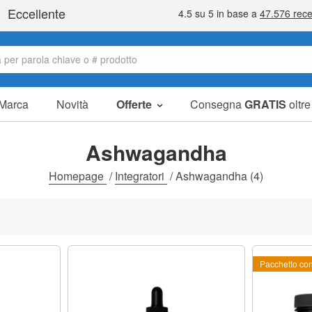
Marca
Novità
Offerte
Consegna
GRATIS
oltr
Articoli in offerta
Pacchetti
Ashwagandha
Liquidazione
Homepage
/
Integratori
/
Ashwagandha
(4)
Pacchetto co