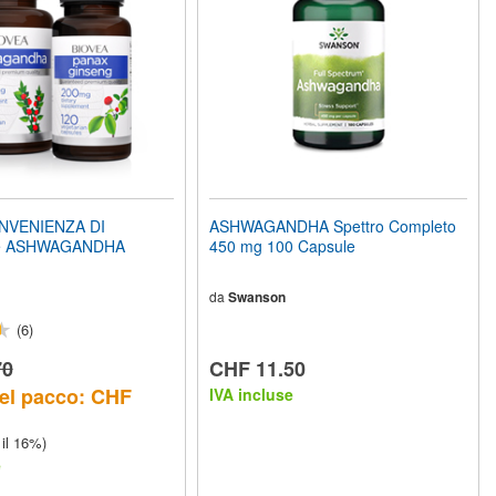
NVENIENZA DI
ASHWAGANDHA Spettro Completo
e ASHWAGANDHA
450 mg 100 Capsule
da
Swanson
(6)
70
CHF 11.50
el pacco: CHF
IVA incluse
 il 16%)
e