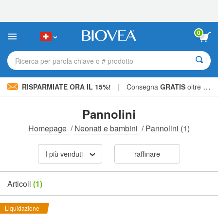
Nota:
questo
sito
Web
0
include
un
sistema
Ricerca per parola chiave o # prodotto
di
accessibilità.
|
RISPARMIATE ORA IL 15%!
Consegna
GRATIS
oltre CHF 56.00 »
Pannolini
Homepage
/
Neonati e bambini
/
Pannolini
(1)
I più venduti
raffinare
Articoli
(1)
Liquidazione