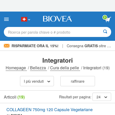
Nota:
questo
sito
Web
0
include
un
sistema
Ricerca per parola chiave o # prodotto
di
accessibilità.
|
RISPARMIATE ORA IL 15%!
Consegna
GRATIS
oltre CHF 56.00 »
Integratori
Homepage
/
Bellezza
/
Cura della pelle
/
Integratori
(19)
I più venduti
raffinare
Articoli
(19)
Risultati per pagina:
24
COLLAGEEN 750mg 120 Capsule Vegetariane