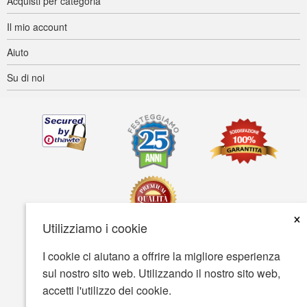
Acquisti per categoria
Il mio account
Aiuto
Su di noi
×
Utilizziamo i cookie
I cookie ci aiutano a offrire la migliore esperienza
Accessibilità
Termini d'uso
Tutela della privacy
sul nostro sito web. Utilizzando il nostro sito web,
Tutela della sicurezza
accetti l'utilizzo dei cookie.