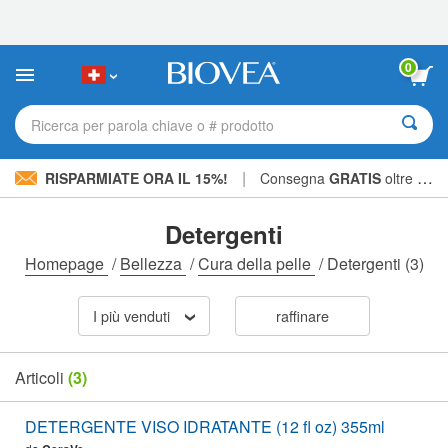
Nota:
questo
sito
Web
0
include
un
sistema
Ricerca per parola chiave o # prodotto
di
accessibilità.
|
RISPARMIATE ORA IL 15%!
Consegna
GRATIS
oltre CHF 56.00 »
Detergenti
Homepage
/
Bellezza
/
Cura della pelle
/
Detergenti
(3)
I più venduti
raffinare
Articoli
(3)
DETERGENTE VISO IDRATANTE (12 fl oz) 355ml