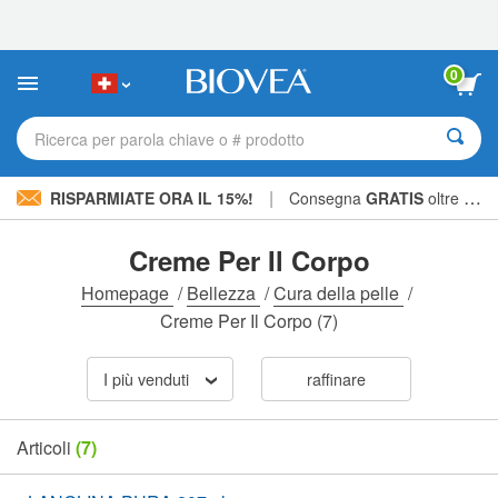
Nota:
questo
sito
Web
0
include
un
sistema
Ricerca per parola chiave o # prodotto
di
accessibilità.
|
RISPARMIATE ORA IL 15%!
Consegna
GRATIS
oltre CHF 56.00 »
Creme Per Il Corpo
Homepage
/
Bellezza
/
Cura della pelle
/
Creme Per Il Corpo
(7)
I più venduti
raffinare
Articoli
(7)