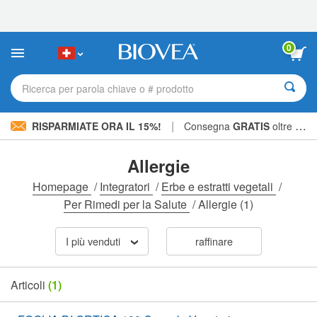
Nota:
questo
sito
Web
0
include
un
sistema
Ricerca per parola chiave o # prodotto
di
accessibilità.
|
RISPARMIATE ORA IL 15%!
Consegna
GRATIS
oltre CHF 56.00 »
Allergie
Homepage
/
Integratori
/
Erbe e estratti vegetali
/
Per Rimedi per la Salute
/
Allergie
(1)
I più venduti
raffinare
Articoli
(1)