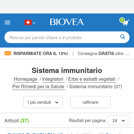
Nota:
questo
sito
Web
0
include
un
sistema
Ricerca per parola chiave o # prodotto
di
accessibilità.
|
RISPARMIATE ORA IL 15%!
Consegna
GRATIS
oltre CHF 56.00 »
Sistema immunitario
Homepage
/
Integratori
/
Erbe e estratti vegetali
/
Per Rimedi per la Salute
/
Sistema immunitario
(37)
I più venduti
raffinare
Articoli
(37)
Risultati per pagina:
24