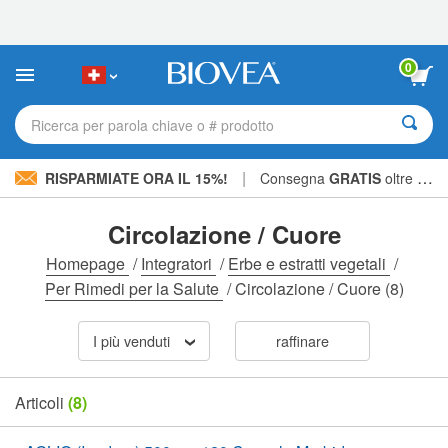
Nota:
questo
sito
Web
0
include
un
sistema
Ricerca per parola chiave o # prodotto
di
accessibilità.
|
RISPARMIATE ORA IL 15%!
Consegna
GRATIS
oltre CHF 56.00 »
Circolazione / Cuore
Homepage
/
Integratori
/
Erbe e estratti vegetali
/
Per Rimedi per la Salute
/
Circolazione / Cuore
(8)
I più venduti
raffinare
Articoli
(8)