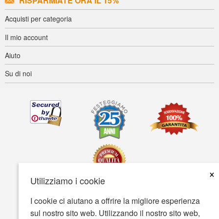
RISPARMIATE ORA IL 15%
Acquisti per categoria
Il mio account
Aiuto
Su di noi
×
Utilizziamo i cookie
I cookie ci aiutano a offrire la migliore esperienza
Accessibilità
Termini d'uso
Tutela della privacy
sul nostro sito web. Utilizzando il nostro sito web,