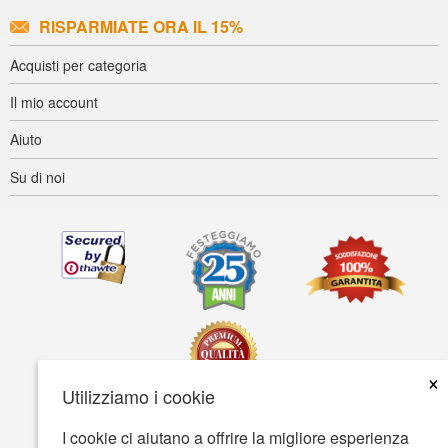
RISPARMIATE ORA IL 15%
Acquisti per categoria
Il mio account
Aiuto
Su di noi
×
Utilizziamo i cookie
I cookie ci aiutano a offrire la migliore esperienza
Accessibilità
Termini d'uso
Tutela della privacy