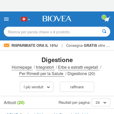
Nota:
questo
sito
Web
0
include
un
sistema
Ricerca per parola chiave o # prodotto
di
accessibilità.
|
RISPARMIATE ORA IL 15%!
Consegna
GRATIS
oltre CHF 56.00 »
Digestione
Homepage
/
Integratori
/
Erbe e estratti vegetali
/
Per Rimedi per la Salute
/
Digestione
(20)
I più venduti
raffinare
Articoli
(20)
Risultati per pagina:
24