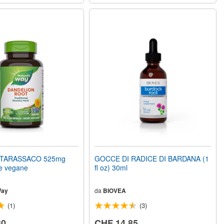
 TARASSACO 525mg
GOCCE DI RADICE DI BARDANA (1
e vegane
fl oz) 30ml
Way
da
BIOVEA
(1)
(3)
30
CHF 14.85