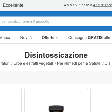
Marca
Novità
Offerte
Consegna
GRATIS
oltr
Articoli in offerta
Pacchetti
Disintossicazione
Liquidazione
gratori
/
Erbe e estratti vegetali
/
Per Rimedi per la Salute
/
Disi