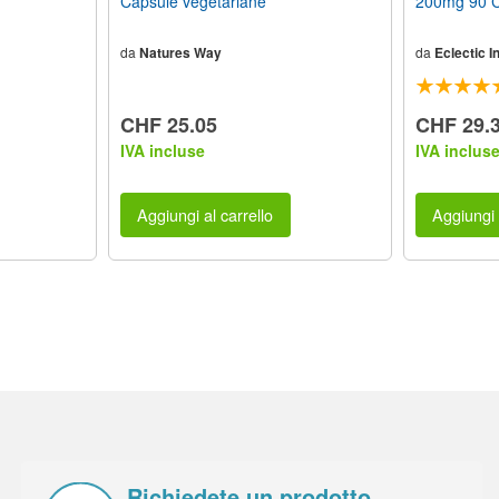
Capsule vegetariane
200mg 90 C
da
Natures Way
da
Eclectic In
CHF 25.05
CHF 29.
IVA incluse
IVA inclus
Aggiungi al carrello
Aggiungi 
Richiedete un prodotto