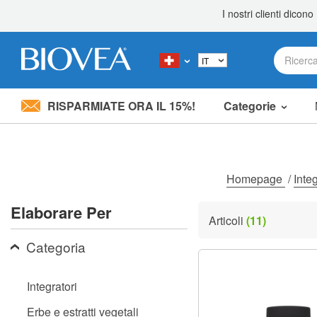
RISPARMIATE ORA IL 15%!
Categorie
Nota:
questo
sito
Web
include
Homepage
/
Inte
un
sistema
Elaborare Per
di
Articoli
(11)
accessibilità.
Premi
Categoria
Control-
F11
per
Integratori
adattare
il
Erbe e estratti vegetali
sito