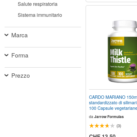
Salute respiratoria
Sistema immunitario
Marca
Forma
Prezzo
CARDO MARIANO 150mg 
standardizzato di silimar
100 Capsule vegetarian
da
Jarrow Formulas
(3)
CHF 13.50