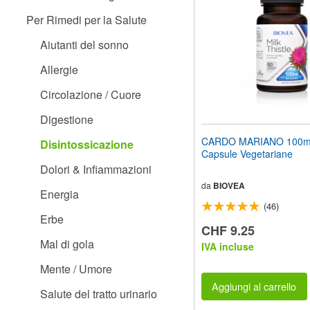
web
Per Rimedi per la Salute
ai
non
Aiutanti del sonno
vedenti
che
Allergie
utilizzano
uno
Circolazione / Cuore
screen
reader;
Digestione
Premi
Control-
CARDO MARIANO 100m
Disintossicazione
F10
Capsule Vegetariane
per
Dolori & Infiammazioni
aprire
un
da
BIOVEA
Energia
menu
(46)
di
Erbe
accessibilità.
CHF 9.25
Mal di gola
IVA incluse
Mente / Umore
Aggiungi al carrello
Salute del tratto urinario