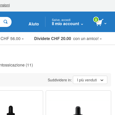
0
Salve, accedi
Il mio account
Aiuto
e CHF 56.00 »
Dividete CHF 20.00
con un amico! »
ntossicazione
(11)
Suddividere in:
I più venduti