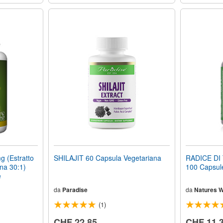
(Estratto
SHILAJIT 60 Capsula Vegetariana
RADICE DI
ina 30:1)
100 Capsul
e
da
Paradise
da
Natures 
(1)
CHF 22.85
CHF 11.