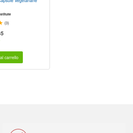
apsule Vegetariane
stitute
(3)
35
e
al carrello