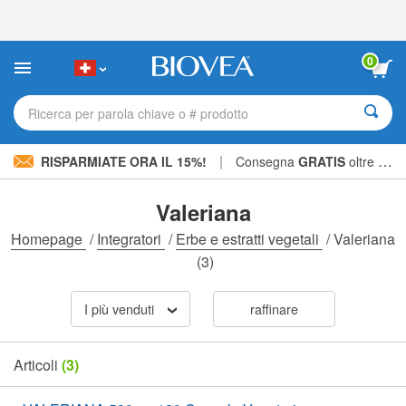
Nota:
questo
sito
Web
0
include
un
sistema
Ricerca per parola chiave o # prodotto
di
accessibilità.
|
RISPARMIATE ORA IL 15%!
Consegna
GRATIS
oltre CHF 56.00 »
Valeriana
Homepage
/
Integratori
/
Erbe e estratti vegetali
/
Valeriana
(3)
I più venduti
raffinare
Articoli
(3)