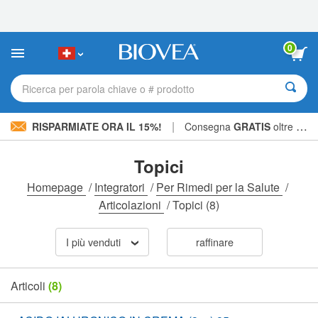
Nota:
questo
sito
Web
0
include
un
sistema
Ricerca per parola chiave o # prodotto
di
accessibilità.
|
RISPARMIATE ORA IL 15%!
Consegna
GRATIS
oltre CHF 56.00 »
Topici
Homepage
/
Integratori
/
Per Rimedi per la Salute
/
Articolazioni
/
Topici
(8)
I più venduti
raffinare
Articoli
(8)