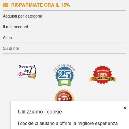
RISPARMIATE ORA IL 15%
Acquisti per categoria
Il mio account
Aiuto
Su di noi
×
Utilizziamo i cookie
I cookie ci aiutano a offrire la migliore esperienza
Accessibilità
Termini d'uso
Tutela della privacy