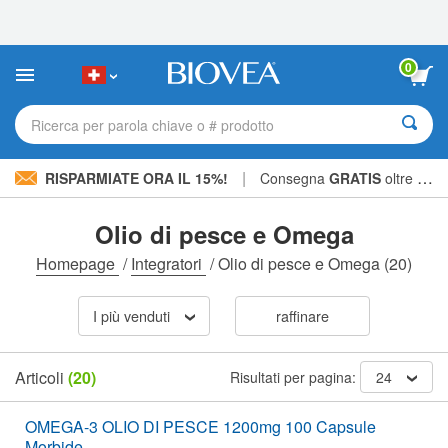
Nota:
questo
sito
Web
0
include
un
sistema
Ricerca per parola chiave o # prodotto
di
accessibilità.
|
RISPARMIATE ORA IL 15%!
Consegna
GRATIS
oltre CHF 56.00 »
Olio di pesce e Omega
Homepage
/
Integratori
/
Olio di pesce e Omega
(20)
I più venduti
raffinare
Articoli
(20)
Risultati per pagina:
24
OMEGA-3 OLIO DI PESCE 1200mg 100 Capsule
Morbide