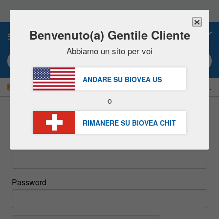
Nota:
questo
sito
Web
Benvenuto(a) Gentile Cliente
0
include
un
Abbiamo un sito per voi
sistema
Ricerca per parola chiave o # prodotto
di
accessibilità.
ANDARE SU BIOVEA
US
|
RISPARMIATE ORA IL 15%!
Consegna
GRATIS
oltre CHF 56.00 »
o
Accedi
RIMANERE SU BIOVEA
CHIT
Email
Password