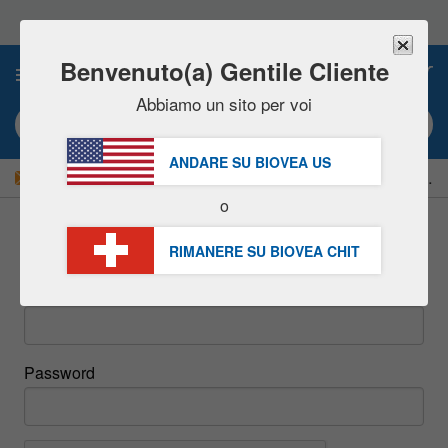
Nota:
questo
sito
Web
Benvenuto(a) Gentile Cliente
0
include
un
Abbiamo un sito per voi
sistema
Ricerca per parola chiave o # prodotto
di
accessibilità.
ANDARE SU BIOVEA
US
|
RISPARMIATE ORA IL 15%!
Consegna
GRATIS
oltre CHF 56.00 »
o
Accedi
RIMANERE SU BIOVEA
CHIT
Email
Password