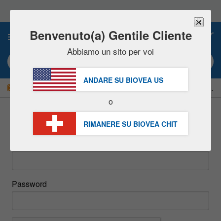
Nota:
questo
sito
Web
Benvenuto(a) Gentile Cliente
0
include
un
Abbiamo un sito per voi
sistema
Ricerca per parola chiave o # prodotto
di
accessibilità.
ANDARE SU BIOVEA
US
|
RISPARMIATE ORA IL 15%!
Consegna
GRATIS
oltre CHF 56.00 »
o
Accedi
RIMANERE SU BIOVEA
CHIT
Email
Password