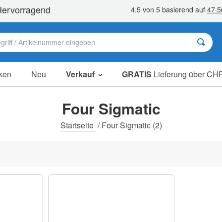
ken
Neu
Verkauf
GRATIS
Lieferung über CHF
Sale Artikel
Sparpakete
Four Sigmatic
Ausverkauf
Startseite
/
Four Sigmatic
(2)