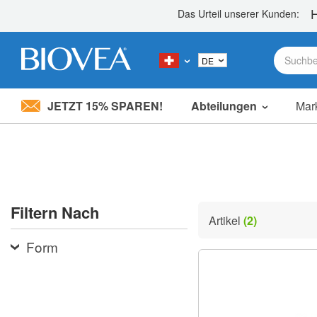
JETZT 15% SPAREN!
Abteilungen
Mar
Bitte
beachten
Sie:
Diese
Website
enthält
ein
Filtern Nach
Barrierefreiheitssystem.
Artikel
(2)
Drücken
Sie
Form
Strg-
F11,
um
die
Website
an