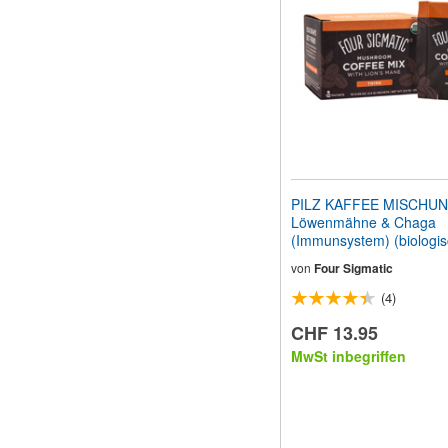
Sehbehinderte
anzupassen,
die
einen
Bildschirmleser
verwenden;
Drücken
Sie
Strg-
F10,
um
PILZ KAFFEE MISCHUN
ein
Löwenmähne & Chaga
Eingabehilfemenü
(Immunsystem) (biologis
zu
Päckchen
öffnen.
von
Four Sigmatic
(4)
CHF 13.95
MwSt inbegriffen