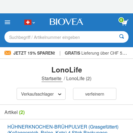
Bitte
beachten
Sie:
Diese
0
Website
enthält
ein
Suchbegriff / Artikelnummer eingeben
Barrierefreiheitssystem.
|
JETZT 15% SPAREN!
GRATIS
Lieferung über CHF 56.00 »
LonoLife
Startseite
/
LonoLife
(2)
Verkaufsschlager
verfeinern
Artikel
(2)
HÜHNERKNOCHEN-BRÜHPULVER (Grasgefüttert)
(Kollagenreich, Paleo, Keto) 4 Stick-Packungen