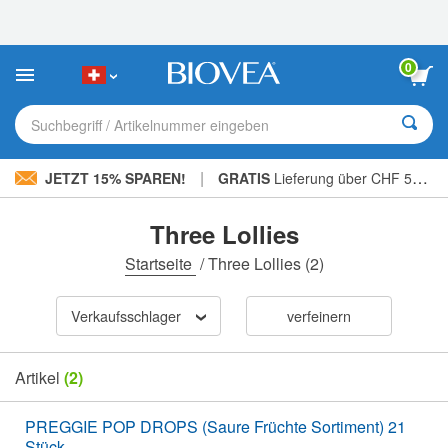
Bitte
beachten
Sie:
Diese
0
Website
enthält
ein
Suchbegriff / Artikelnummer eingeben
Barrierefreiheitssystem.
|
JETZT 15% SPAREN!
GRATIS
Lieferung über CHF 56.00 »
Three Lollies
Startseite
/
Three Lollies
(2)
Verkaufsschlager
verfeinern
Artikel
(2)
PREGGIE POP DROPS (Saure Früchte Sortiment) 21
Stück